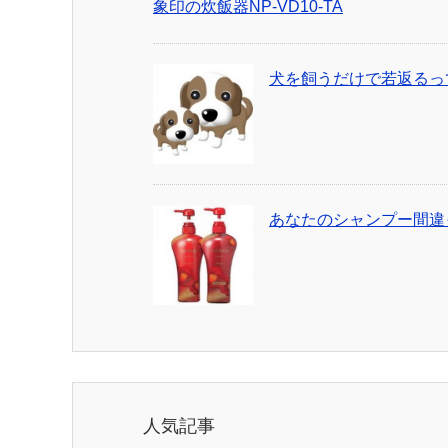
象印の炊飯器NP-VD10-TA
犬を飼うだけで若返るっ
あなたのシャンプー間違
人気記事