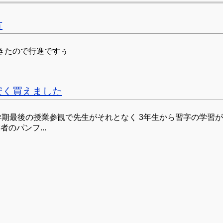
方
きたので行進ですぅ
安く買えました
学期最後の授業参観で先生がそれとなく 3年生から習字の学習
のパンフ...