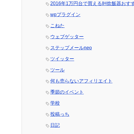
2016年1万円台で買えるIH炊飯器おす
wpプラグイン
こねた
ウェブゲッター
ステップメールneo
ツイッター
ツール
何も売らないアフィリエイト
季節のイベント
学校
投稿っち
日記