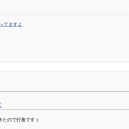
ってますよ
方
きたので行進ですぅ